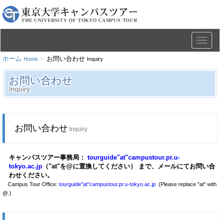
Toggle
naviga
ホーム
お問い合わせ
Home
Inquiry
お問い合わせ
Inquiry
お問い合わせ
Inquiry
キャンパスツアー事務局：
tourguide"at"campustour.pr.u-
tokyo.ac.jp
（"at"を@に置換してください） まで、メールにてお問い合
わせください。
Campus Tour Office:
tourguide"at"campustour.pr.u-tokyo.ac.jp
(Please replace "at" with
@.)