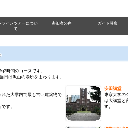
ンラインツアーについ
参加者の声
ガイド募集
て
e
約2時間のコースです。
当日は沢山の場所をまわります。
安田講堂
られた大学内で最も古い建築物で
東京大学の
は大講堂と
所です。
す。